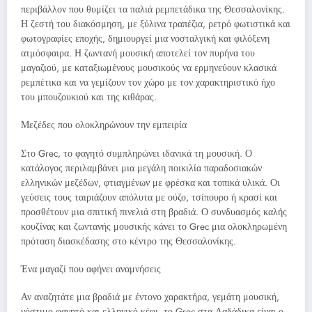
περιβάλλον που θυμίζει τα παλιά ρεμπετάδικα της Θεσσαλονίκης.
Η ζεστή του διακόσμηση, με ξύλινα τραπέζια, ρετρό φωτιστικά και
φωτογραφίες εποχής, δημιουργεί μια νοσταλγική και φιλόξενη
ατμόσφαιρα. Η ζωντανή μουσική αποτελεί τον πυρήνα του
μαγαζιού, με καταξιωμένους μουσικούς να ερμηνεύουν κλασικά
ρεμπέτικα και να γεμίζουν τον χώρο με τον χαρακτηριστικό ήχο
του μπουζουκιού και της κιθάρας.
Μεζέδες που ολοκληρώνουν την εμπειρία
Στο Grec, το φαγητό συμπληρώνει ιδανικά τη μουσική. Ο
κατάλογος περιλαμβάνει μια μεγάλη ποικιλία παραδοσιακών
ελληνικών μεζέδων, φτιαγμένων με φρέσκα και τοπικά υλικά. Οι
γεύσεις τους ταιριάζουν απόλυτα με ούζο, τσίπουρο ή κρασί και
προσθέτουν μια σπιτική πινελιά στη βραδιά. Ο συνδυασμός καλής
κουζίνας και ζωντανής μουσικής κάνει το Grec μια ολοκληρωμένη
πρόταση διασκέδασης στο κέντρο της Θεσσαλονίκης.
Ένα μαγαζί που αφήνει αναμνήσεις
Αν αναζητάτε μια βραδιά με έντονο χαρακτήρα, γεμάτη μουσική,
νόστιμο φαγητό και ελληνικό κέφι, το Grec στα Λαδάδικα είναι ο