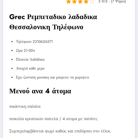
3.9/5 - (7 Ψήφοι)
Grec Ρεμπεταδικο λαδαδικα
Θεσσαλονικη Τηλέφωνο
Τηλέφωνο 2310626571
Ωρα 21:00+
Πλατεία Λαδάδικα
Ανοιχτά κάθε μερα
Εχει ζωντανη μουσικη και μπορειτε να χωρεψετε
Μενού ανα 4 άτομα
πικάντικη σαλάτα
ποικιλία κρεατικών πιατελα / 4 ατομα με πατάτες
Συμπεριλαμβάνεται ψωμί καθώς και επιδόρπιο στο τέλος