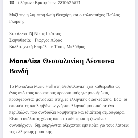
☎ Τηλέφωνο Κρατήσεων: 2310626571
Μαζί της η λαμπερή Φαίη Θεοχάρη και ο ταλαντούχος Παύλος
Γκόρδης.
Στα decks DJ Νίκος Γκάτσος
Σκηνοθεσία: Γιώργος Λύρας
Καλλιτεχνική Επιμέλεια: Τάσος Μπλάθρας
MonaΛisa Θεσσαλονίκη Δέσποινα
Βανδή
Το MonaΛisa Music Hall στη Θεσσαλονίκη έχει καθιερωθεί ως
ένας από τους κορυφαίους προορισμούς για μπουζούκια,
προσφέροντας μοναδικές στιγμές ελληνικής διασκέδασης. Εδώ, οι
επισκέπτες απολαμβάνουν γνήσια ελληνική μουσική σε ένα
περιβάλλον που συνδυάζει κομψότητα και ιδιαίτερη ατμόσφαιρα.
Είναι ο απόλυτος χώρος όπου το πάθος και η ζωντάνια
συνυπάρχουν, δημιουργώντας αξέχαστες εμπειρίες για τους λάτρεις
της ελληνικής μουσικής.