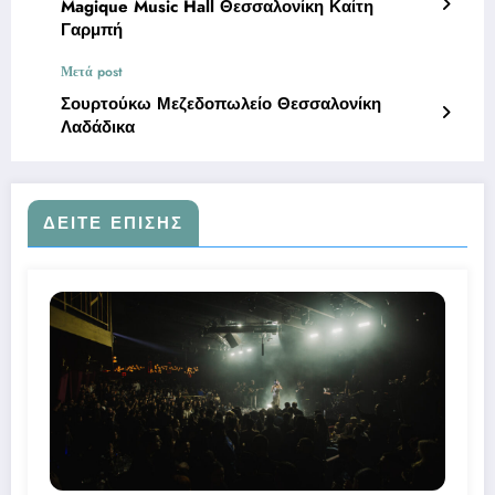
Magique Music Hall Θεσσαλονίκη Καίτη
Γαρμπή
Μετά post
Σουρτούκω Μεζεδοπωλείο Θεσσαλονίκη
Λαδάδικα
ΔΕΊΤΕ ΕΠΊΣΗΣ