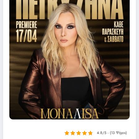
4.8/5 - (13 Ψήφοι)