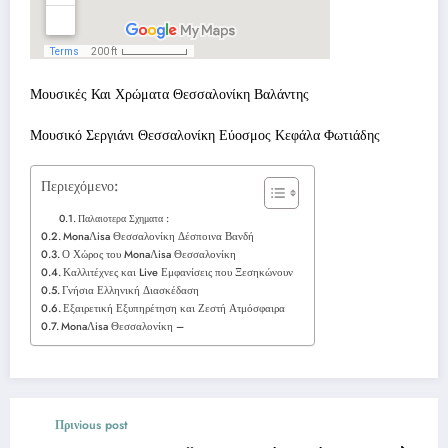
Μουσικές Και Χρώματα Θεσσαλονίκη Βαλάντης
Μουσικό Σεργιάνι Θεσσαλονίκη Εύοσμος Κεφάλα Φωτιάδης
Περιεχόμενο:
Παλαιοτερα Σχηματα :
MonaΛisa Θεσσαλονίκη Δέσποινα Βανδή
Ο Χώρος του MonaΛisa Θεσσαλονίκη
Καλλιτέχνες και Live Εμφανίσεις που Ξεσηκώνουν
Γνήσια Ελληνική Διασκέδαση
Εξαιρετική Εξυπηρέτηση και Ζεστή Ατμόσφαιρα
MonaΛisa Θεσσαλονίκη –
Πρινious post