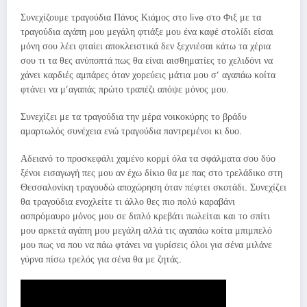
Συνεχίζουμε τραγούδια Πάνος Κιάμος στο live στο Φιξ με τα
τραγούδια αγάπη μου μεγάλη φτιάξε μου ένα καφέ στολίδι είσαι
μόνη σου λέει φταίει αποκλειστικά δεν ξεχνιέσαι κάτω τα χέρια
σου τι τα θες ανύποπτά πως θα είναι αισθηματίες το χελιδόνι να
χάνει καρδιές αμπάρες όταν χορεύεις μάτια μου σ’ αγαπάω κοίτα
φτάνει να μ’αγαπάς πρώτο τραπέζι απόψε μόνος μου.
Συνεχίζει με τα τραγούδια την μέρα νοικοκύρης το βράδυ
αμαρτωλός συνέχεια ενώ τραγούδια παντρεμένοι κι δυο.
Αδειανό το προσκεφάλι χαμένο κορμί όλα τα σφάλματα σου δύο
ξένοι εισαγωγή πες μου αν έχω δίκιο θα με πας στο τρελάδικο στη
Θεσσαλονίκη τραγουδώ αποχώρηση όταν πέφτει σκοτάδι. Συνεχίζει
θα τραγούδια ενοχλείτε τι άλλο θες πιο πολύ καραβάνι
ασπρόμαυρο μόνος μου σε διπλό κρεβάτι πωλείται και το σπίτι
μου αρκετά αγάπη μου μεγάλη αλλά τις αγαπάω κοίτα μπιμπελό
μου πως να που να πάω φτάνει να γυρίσεις όλοι για σένα μιλάνε
γύρνα πίσω τρελός για σένα θα με ζητάς.