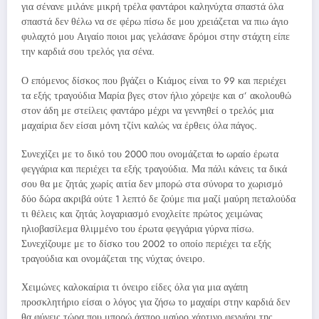
για σένανε μιλάνε μικρή τρέλα φαντάροι καληνύχτα σπαστά όλα
σπαστά δεν θέλω να σε φέρω πίσω δε μου χρειάζεται να πιω άγιο
φυλαχτό μου Αιγαίο ποιοι μας γελάσανε δρόμοι στην στάχτη είπε
την καρδιά σου τρελός για σένα.
Ο επόμενος δίσκος που βγάζει ο Κιάμος είναι το 99 και περιέχει
τα εξής τραγούδια Μαρία βγες στον ήλιο χόρεψε και σ’ ακολουθώ
στον άδη με στείλεις φαντάρο μέχρι να γεννηθεί ο τρελός μια
μαχαίρια δεν είσαι μόνη τζίνι καλώς να έρθεις όλα πάγος.
Συνεχίζει με το δικό του 2000 που ονομάζεται to ωραίο έρωτα
φεγγάρια και περιέχει τα εξής τραγούδια. Μα πάλι κάνεις τα δικά
σου θα με ζητάς χωρίς αιτία δεν μπορώ στα σύνορα το χωρισμό
δύο δώρα ακριβά ούτε 1 λεπτό δε ζούμε πια μαζί μαύρη πεταλούδα
τι θέλεις και ζητάς λογαριασμό ενοχλείτε πρώτος χειμώνας
ηλιοβασίλεμα θλιμμένο του έρωτα φεγγάρια γύρνα πίσω.
Συνεχίζουμε με το δίσκο του 2002 το οποίο περιέχει τα εξής
τραγούδια και ονομάζεται της νύχτας όνειρο.
Χειμώνες καλοκαίρια τι όνειρο είδες όλα για μια αγάπη
προσκλητήριο είσαι ο λόγος για ζήσω το μαχαίρι στην καρδιά δεν
θα φύγεις τώρα που μπορώ άσπρο μαύρο χάρτινο φεγγάρι της