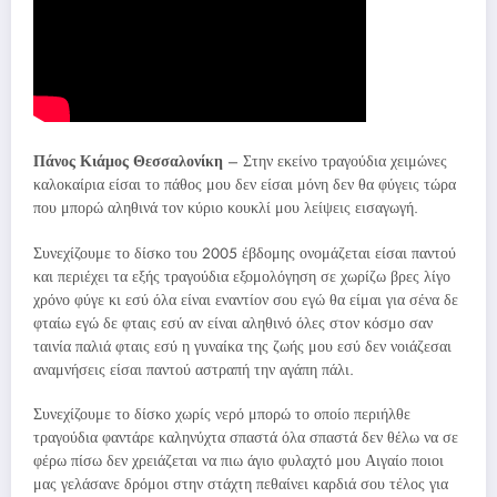
Πάνος Κιάμος Θεσσαλονίκη
– Στην εκείνο τραγούδια χειμώνες
καλοκαίρια είσαι το πάθος μου δεν είσαι μόνη δεν θα φύγεις τώρα
που μπορώ αληθινά τον κύριο κουκλί μου λείψεις εισαγωγή.
Συνεχίζουμε το δίσκο του 2005 έβδομης ονομάζεται είσαι παντού
και περιέχει τα εξής τραγούδια εξομολόγηση σε χωρίζω βρες λίγο
χρόνο φύγε κι εσύ όλα είναι εναντίον σου εγώ θα είμαι για σένα δε
φταίω εγώ δε φταις εσύ αν είναι αληθινό όλες στον κόσμο σαν
ταινία παλιά φταις εσύ η γυναίκα της ζωής μου εσύ δεν νοιάζεσαι
αναμνήσεις είσαι παντού αστραπή την αγάπη πάλι.
Συνεχίζουμε το δίσκο χωρίς νερό μπορώ το οποίο περιήλθε
τραγούδια φαντάρε καληνύχτα σπαστά όλα σπαστά δεν θέλω να σε
φέρω πίσω δεν χρειάζεται να πιω άγιο φυλαχτό μου Αιγαίο ποιοι
μας γελάσανε δρόμοι στην στάχτη πεθαίνει καρδιά σου τέλος για