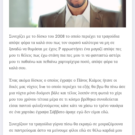
Συνεχίζει με το δίσκο του 2008 το οποίο περιέχει τα τραγούδια
απόψε φόρα τα καλά σου πως τον ουρανό καλύτερα να μη σε
ξαναδώ να θυμάσαι με έχεις Ρ αρρωστήσει ένα μαγαζί απόψε πες
μου τι θέλεις πως έχω στάνη πια πες μου τι να φανταστώ αστέρι
μου τι παθαίνω και πεθαίνω χαρτορίχτρα ποσό, απόψε φόρα τα
καλά σου.
Ένας ακόμα δίσκος ο οποίος έγραψε ο Πάνος Κιάμος ήτανε οι
δικές μας νύχτες live το οποίο περιέχει τα εξής θα βγω θα πίνω άσε
μια νύχτα μόνο δυόμισι βάλε και τέλος λοιπόν στη φωτιά το χέρι
μου του χρόνου τέτοια μέρα σε τι κόσμο βρέθηκα συνοδεύεται
είσαι παντού φιλοξενούμενος κάνε κάτι να χάσω το τρένο ναυάγια
σε ένα χαρτάκι έγραψα Σάββατο άραγε εγώ δεν είμαι εδώ.
Συνεχίζουν τα τραγούδια γύρνα πίσω θα εκραγώ σε μοιραζόμουνα
σε παντρεύομαι άστο να μείνουμε φίλοι εδώ σε θέλω καρδιά μου