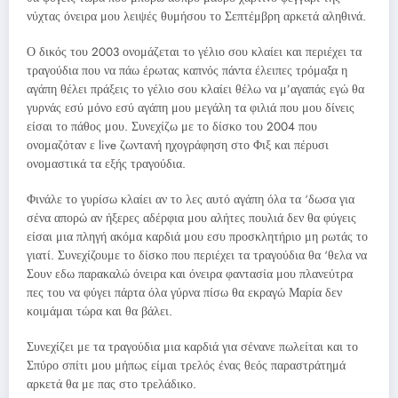
νύχτας όνειρα μου λειψές θυμήσου το Σεπτέμβρη αρκετά αληθινά.
Ο δικός του 2003 ονομάζεται το γέλιο σου κλαίει και περιέχει τα
τραγούδια που να πάω έρωτας καπνός πάντα έλειπες τρόμαξα η
αγάπη θέλει πράξεις το γέλιο σου κλαίει θέλω να μ’αγαπάς εγώ θα
γυρνάς εσύ μόνο εσύ αγάπη μου μεγάλη τα φιλιά που μου δίνεις
είσαι το πάθος μου. Συνεχίζω με το δίσκο του 2004 που
ονομαζόταν ε live ζωντανή ηχογράφηση στο Φιξ και πέρυσι
ονομαστικά τα εξής τραγούδια.
Φινάλε το γυρίσω κλαίει αν το λες αυτό αγάπη όλα τα ‘δωσα για
σένα απορώ αν ήξερες αδέρφια μου αλήτες πουλιά δεν θα φύγεις
είσαι μια πληγή ακόμα καρδιά μου εσυ προσκλητήριο μη ρωτάς το
γιατί. Συνεχίζουμε το δίσκο που περιέχει τα τραγούδια θα ‘θελα να
Σουν εδω παρακαλώ όνειρα και όνειρα φαντασία μου πλανεύτρα
πες του να φύγει πάρτα όλα γύρνα πίσω θα εκραγώ Μαρία δεν
κοιμάμαι τώρα και θα βάλει.
Συνεχίζει με τα τραγούδια μια καρδιά για σένανε πωλείται και το
Σπύρο σπίτι μου μήπως είμαι τρελός ένας θεός παραστράτημά
αρκετά θα με πας στο τρελάδικο.