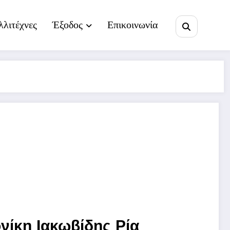
λλιτέχνες
Έξοδος
Επικοινωνία
νίκη Ιακωβίδης Ρία