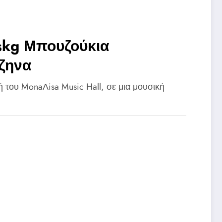
 skg Μπουζούκια
ζηνα
ή του MonaΛisa Music Hall, σε μια μουσική